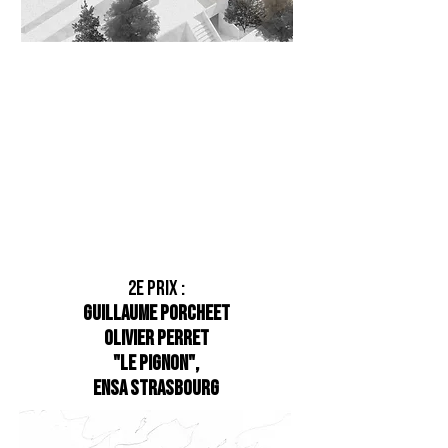
2e prix :
Guillaume Porche
et
Olivier Perret
"le Pignon",
ENSA Strasbourg