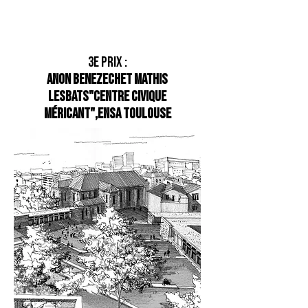
3e prix :
anon Benezech
et Mathis
Lesbats
"Centre civique
Méricant",
ENSA Toulouse