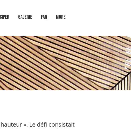
ciper
GALERIE
FAQ
More
auteur ». Le défi consistait